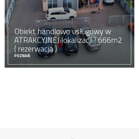
Obiekt handlowo usługowy w
ATRAKCYJNEJ lokalizacji ! 666m2
( rezerwacja )
POZNAŃ
Budynek biurowo magazynowy
0 zł
Cena:
ZOBACZ OFERTĘ