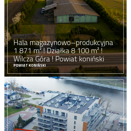
Hala magazynowo–produkcyjna
1 871 m² ! Działka 8 100 m² !
Wilcza Góra ! Powiat koniński
POWIAT KONIŃSKI
Hala produkcyjno magazynowa
1990000 zł
Cena:
ZOBACZ OFERTĘ