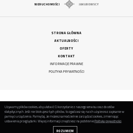
NIERUCHOMOŚCI
JAKUBOWSCY
STRONA GŁÓWNA
AKTUALNOŚCI
OFERTY
KONTAKT
INFORMACJE PRAWNE
POLITYKA PRYWATNOŚCI
WSZYSTKIE PRAWA ZASTRZEŻONE
Używamy plików cookies, aby ułatwić Ci korzystanie z naszego serwisu oraz do celów
WYKONANIE:
BARTOSZ SZYMENDERA
statystycznych. Jeśli nie blokujesz tych plików, to zgadzasz się na ich użycie oraz zapisanie w
pamięci urządzenia. Pamiętaj, że możesz samodzielnie zarządzać cookies, zmieniając
DO GÓRY
ustawienia przeglądarki. Więcej informacji znajdziesz na podstronie
Polityka prywatności
.
ROZUMIEM