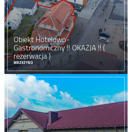
Obiekt Hotelowo-
Gastronomiczny !! OKAZJA !! (
rezerwacja )
MRZEŻYNO
obiekt hotelowo gastronomiczny
0 zł
Cena:
ZOBACZ OFERTĘ