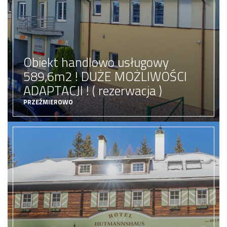
Obiekt handlowo usługowy
589,6m2 ! DUŻE MOŻLIWOŚCI
ADAPTACJI ! ( rezerwacja )
PRZEŹMIEROWO
obiekt handlowo usługowy
0 zł
Cena:
ZOBACZ OFERTĘ