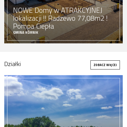
DOM 152m2 !! Wysoki
STANDARD !! Pompa ciepła !!
GMINA ŚREM
zabudowa jednorodzinna
870000 zł
Cena:
Działki
ZOBACZ OFERTĘ
ZOBACZ WIĘCEJ