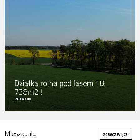
Działka rolna pod lasem 18
738m2 !
ROGALIN
grunt rolny
500000 zł
Cena:
Mieszkania
ZOBACZ OFERTĘ
ZOBACZ WIĘCEJ