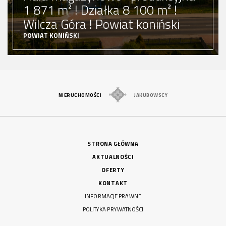
Hotel w Austrii
AUSTRIA NOCKENBERGE
hotel
5100000 zł
Cena:
ZOBACZ OFERTĘ
NIERUCHOMOŚCI
JAKUBOWSCY
STRONA GŁÓWNA
AKTUALNOŚCI
OFERTY
KONTAKT
INFORMACJE PRAWNE
POLITYKA PRYWATNOŚCI